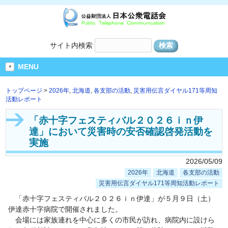
サイト内検索
MENU
トップページ
>
2026年
,
北海道
,
各支部の活動
,
災害用伝言ダイヤル171等周知
活動レポート
「赤十字フェスティバル２０２６ｉｎ伊
達」において災害時の安否確認啓発活動を
実施
2026/05/09
2026年
北海道
各支部の活動
災害用伝言ダイヤル171等周知活動レポート
「赤十字フェスティバル２０２６ｉｎ伊達」が５月９日（土）
伊達赤十字病院で開催されました。
会場には家族連れを中心に多くの市民が訪れ、病院内に設けら