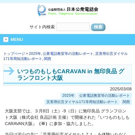
サイト内検索
MENU
トップページ
>
2025年
,
公衆電話教室等の活動レポート
,
災害用伝言ダイヤル
171等周知活動レポート
,
関西
いつものもしもCARAVAN in 無印良品 グ
ランフロント大阪
2025/03/08
2025年
公衆電話教室等の活動レポート
災害用伝言ダイヤル171等周知活動レポート
関西
大阪支部では、３月
8
日（土）
-9
（日）に無印良品 グランフロン
ト大阪（株式会社 良品計画 主催）で開催された『いつものもしも
CARAVAN
大阪』
（※）
に参加・協力しました。
当日は沢山の方に「災害用伝言ダイヤル１７１」を体験いただく