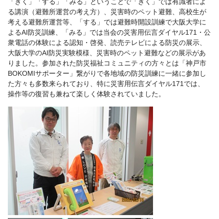
「きく」「する」「みる」ということで「きく」では有識者によ
る講演（避難所運営の考え方）、災害時のペット避難、高校生が
考える避難所運営等、「する」では避難時開設訓練で大阪大学に
よるAI防災訓練、「みる」では当会の災害用伝言ダイヤル171・公
衆電話の体験による認知・啓発、読売テレビによる防災の展示、
大阪大学のAI防災実験模様、災害時のペット避難などの展示があ
りました。参加された防災福祉コミュニティの方々とは「神戸市
BOKOMIサポーター」繋がりで各地域の防災訓練に一緒に参加し
た方々も多数来られており、特に災害用伝言ダイヤル171では、
操作等の復習も兼ねて楽しく体験されていました。