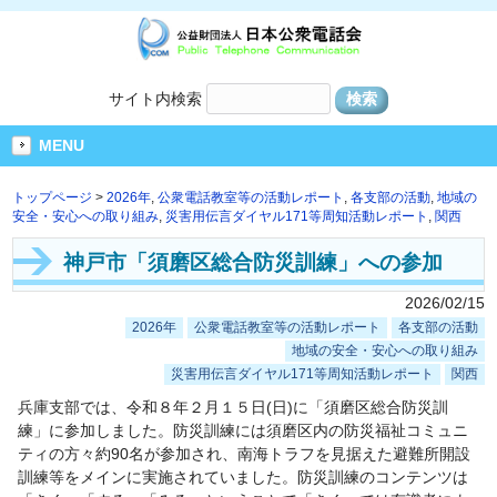
サイト内検索
MENU
トップページ
>
2026年
,
公衆電話教室等の活動レポート
,
各支部の活動
,
地域の
安全・安心への取り組み
,
災害用伝言ダイヤル171等周知活動レポート
,
関西
神戸市「須磨区総合防災訓練」への参加
2026/02/15
2026年
公衆電話教室等の活動レポート
各支部の活動
地域の安全・安心への取り組み
災害用伝言ダイヤル171等周知活動レポート
関西
兵庫支部では、令和８年２月１５日(日)に「須磨区総合防災訓
練」に参加しました。防災訓練には須磨区内の防災福祉コミュニ
ティの方々約90名が参加され、南海トラフを見据えた避難所開設
訓練等をメインに実施されていました。防災訓練のコンテンツは