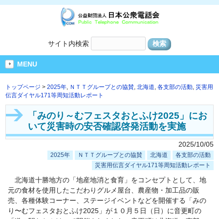
サイト内検索
MENU
トップページ
>
2025年
,
ＮＴＴグループとの協賛
,
北海道
,
各支部の活動
,
災害用
伝言ダイヤル171等周知活動レポート
「みのり～むフェスタおとふけ2025」にお
いて災害時の安否確認啓発活動を実施
2025/10/05
2025年
ＮＴＴグループとの協賛
北海道
各支部の活動
災害用伝言ダイヤル171等周知活動レポート
北海道十勝地方の「地産地消と食育」をコンセプトとして、地
元の食材を使用したこだわりグルメ屋台、農産物・加工品の販
売、各種体験コーナー、ステージイベントなどを開催する「みの
り〜むフェスタおとふけ2025」が１０月５日（日）に音更町の