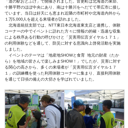
「道の駅おとふけ」で開催されました。音更町は北海道の東部、
十勝平野のほぼ中央にあり、南は十勝川をへだてて帯広市に接し
ています。当日は好天にも恵まれ近隣の市町村や北海道内外から
１万5,000人を超える来場者が訪れました。
北海道統括支部では、NTT東日本北海道東支店と連携し、体験
コーナーの中でイベントに訪れた方々に情報の的確・迅速な収集
による秩序ある行動の呼びかけと「災害用伝言ダイヤル１７１」
の利用体験などを通して、防災に対する意識向上啓発活動を実施
しました。
イベントのテーマは「地産地SHOWと食育 地元の財産（たか
ら）を地域の皆さんで楽しみまSHOW！」でしたが、災害に対す
る関心の高さから、多くの来場者が「災害用伝言ダイヤル１７
１」の訓練機を使った利用体験コーナーに集まり、直接利用体験
を通じて日頃の備えの大切さを学ばれていました。