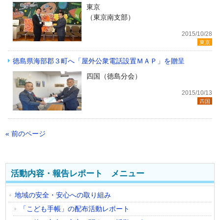
東京
（東京南支部）
2015/10/28
東京
徳島県海部郡３町へ「屋外公衆電話設置ＭＡＰ」を贈呈
四国（徳島分会）
2015/10/13
四国
« 前のページ
活動内容・報告レポート メニュー
地域の安全・安心への取り組み
「こども手帳」の配布活動レポート